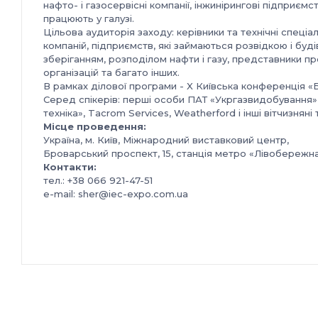
нафто- і газосервісні компанії, інжинірингові підприємст
працюють у галузі.
Цільова аудиторія заходу: керівники та технічні спеціа
компаній, підприємств, які займаються розвідкою і б
зберіганням, розподілом нафти і газу, представники п
організацій та багато інших.
В рамках ділової програми - X Київська конференція «Бу
Серед спікерів: перші особи ПАТ «Укргазвидобування»
техніка», Tacrom Services, Weatherford і інші вітчизняні 
Місце проведення:
Україна, м. Київ, Міжнародний виставковий центр,
Броварський проспект, 15, станція метро «Лівобережн
Контакти:
тел.: +38 066 921-47-51
e-mail: sher@iec-expo.com.ua
https://www.iec-expo.com.ua/ng-2026.html