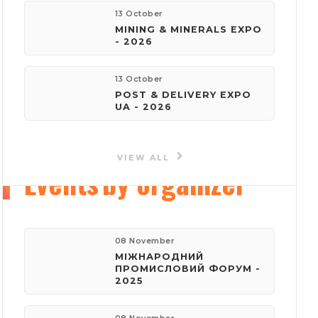
13 October
MINING & MINERALS EXPO
e-mail:
- 2026
reklama@iec-expo.com.ua
13 October
Visit website
POST & DELIVERY EXPO
UA - 2026
VIEW ALL
Events
by organizer
08 November
МІЖНАРОДНИЙ
ПРОМИСЛОВИЙ ФОРУМ -
2025