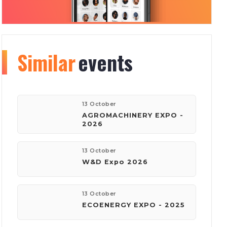
Similar
Organizer
events
info
177
150
13 October
AGROMACHINERY EXPO -
2026
events
visitors
13 October
W&D Expo 2026
company:
Київ Глобал Експо
13 October
ECOENERGY EXPO - 2025
phone:
(044) 201-11-61