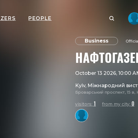
IZERS
PEOPLE
Business
Offici
НАФТОГАЗЕК
October 13 2026, 10:00 
Kyiv, Міжнародний вис
Броварський проспект, 15 в, 
1
0
visitors:
from my city: