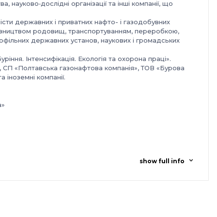
ва, науково‑дослідні організації та інші компанії, що
лісти державних і приватних нафто- і газодобувних
удівництвом родовищ, транспортуванням, переробкою,
рофільних державних установ, наукових і громадських
ріння. Інтенсифікація. Екологія та охорона праці».
, СП «Полтавська газонафтова компанія», ТОВ «Бурова
та іноземні компанії.
а»
show full info