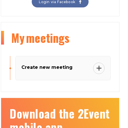
Login via Facebook
My
meetings
Create new meeting
Download the 2Event
mobile app