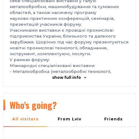
себе спеціалізовані виставки у галузі
металообробки, машинобудування та суміжних
областей, а також насичену програму
науково‑практичних конференцій, семінарів,
презентацій учасників форуму.
Учасниками виставки є провідні промислові
підприємства України, близького та далекого
зарубіжжя. Щорічно під час форуму презентуються
новітні промислові технології, обладнання,
інструмент, комплектуючі, послуги.
У рамках форуму:
Міжнародні спеціалізовані виставки:
- Металообробка (металообробні технології,
обладнання)
show full info
- УкрВторТех (комісійна техніка, обладнання)
- УкрЛитво (обладнання та технології для
ливарного виробництва)
- УкрЗварювання (технології, обладнання та
Who's going?
матеріали)
- Гідравліка. Пневматика
- Підшипники (підшипники котіння та ковзання,
All visitors
From Lviv
Friends
вільні деталі: шарики та ролики, втулки
стягувальні, технології, обладнання та інструмент
для виробництва підшипників)