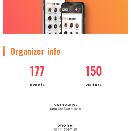
Organizer
info
177
150
events
visitors
company:
Київ Глобал Експо
phone:
(044) 201-11-61