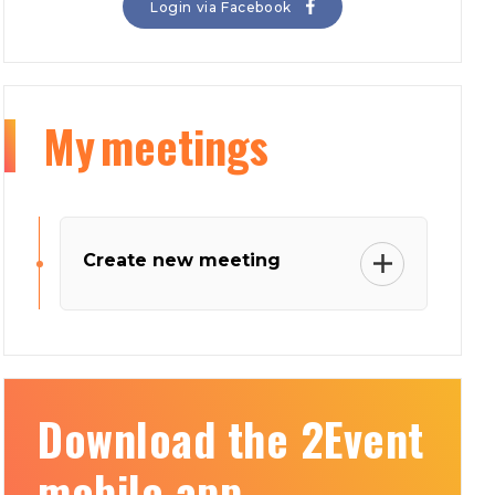
Login via Facebook
My
meetings
Create new meeting
Download the 2Event
mobile app