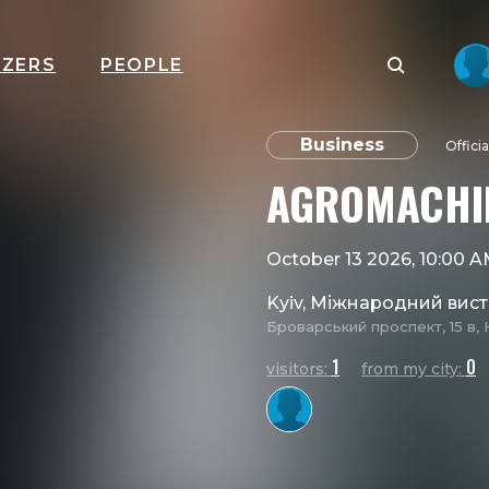
IZERS
PEOPLE
Business
Offici
AGROMACHIN
October 13 2026, 10:00 
Kyiv, Міжнародний вис
Броварський проспект, 15 в, 
1
0
visitors:
from my city: