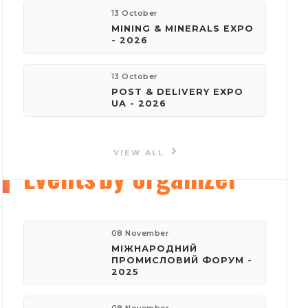
13 October
MINING & MINERALS EXPO
e-mail:
- 2026
reklama@iec-expo.com.ua
13 October
Visit website
POST & DELIVERY EXPO
UA - 2026
VIEW ALL
Events
by organizer
08 November
МІЖНАРОДНИЙ
ПРОМИСЛОВИЙ ФОРУМ -
2025