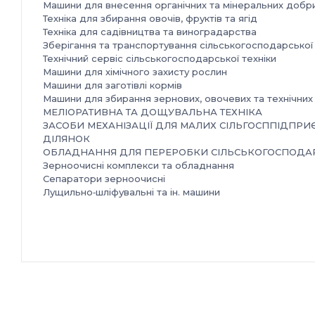
Машини для внесення органічних та мінеральних добр
Техніка для збирання овочів, фруктів та ягід
Техніка для садівництва та виноградарства
Зберігання та транспортування сільськогосподарської 
Технічний сервіс сільськогосподарської техніки
Машини для хімічного захисту рослин
Машини для заготівлі кормів
Машини для збирання зернових, овочевих та технічних
МЕЛІОРАТИВНА ТА ДОЩУВАЛЬНА ТЕХНІКА
ЗАСОБИ МЕХАНІЗАЦІЇ ДЛЯ МАЛИХ СІЛЬГОСППІДПРИ
ДІЛЯНОК
ОБЛАДНАННЯ ДЛЯ ПЕРЕРОБКИ СІЛЬСЬКОГОСПОДАР
Зерноочисні комплекси та обладнання
Сепаратори зерноочисні
Лущильно‑шліфувальні та ін. машини
Зерносушарки
Міні‑млини
Комплектуючі та запасні частини до с/г техніки та обл
Організатор:
ТОВ «КИЇВ ГЛОБАЛ ЕКСПО»
Місце проведення:
Україна, м. Київ, Міжнародний виставковий центр,
Броварський проспект, 15, станція метро «Лівобережн
Контакти: