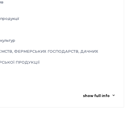
ив
продукції
 культур
ЄМСТВ, ФЕРМЕРСЬКИХ ГОСПОДАРСТВ, ДАЧНИХ
СЬКОЇ ПРОДУКЦІЇ
аднання
show full info
а»