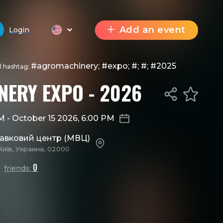
Add an event
Login
#agromachinery; #expo; #; #; #2025
al hashtag:
ERY EXPO - 2026
AM
-
October 15 2026, 6:00 PM
тавковий центр (МВЦ)
Київ, Украина, 02000
0
friends: