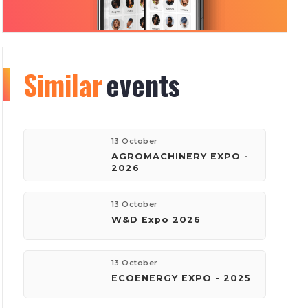
Similar
Organizer
events
info
177
150
13 October
AGROMACHINERY EXPO -
2026
events
visitors
13 October
W&D Expo 2026
company:
Київ Глобал Експо
13 October
ECOENERGY EXPO - 2025
phone:
(044) 201-11-61