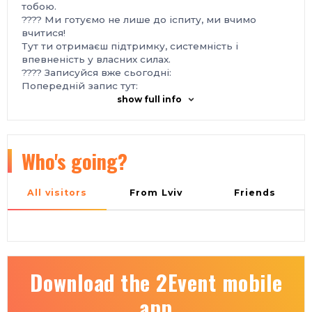
тобою.
???? Ми готуємо не лише до іспиту, ми вчимо
вчитися!
Тут ти отримаєш підтримку, системність і
впевненість у власних силах.
???? Записуйся вже сьогодні:
Попередній запис тут:
https://forms.gle/p2kNU3n2P3RjSQbZ8
show full info
???? Не відкладай свою мрію на завтра – почни
підготовку вже зараз!
0675657920
Who's going?
All visitors
From Lviv
Friends
Download the 2Event mobile
app