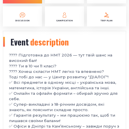
DISCUSSION
GAMIFICATION
TRIP PLAN
Event
description
???? Підготовка до НМТ 2026 — тут твій шанс на
високий бал!
???? Ти в 10 чи 11 класі?
???? Хочеш скласти НМТ легко та впевнено?
Тоді тобі до нас — у Центр розвитку "ДІАЛОГ"!
✅ Всі предмети в одному місці – українська мова,
математика, історія України, англійська та інші.
✅ Онлайн та офлайн формати – обирай зручно для
себе.
✅ Супер-викладачі з 18-річним досвідом, які
знають, як пояснити складне просто.
✅ Гарантія результату – ми працюємо так, щоб ти
пишався своїми балами!
✅ Офіси в Дніпрі та Кам’янському – завжди поруч з